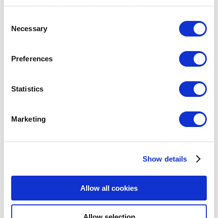
your choices. You can change or withdraw your consent
any time from the Cookie Declaration or by clicking on
Consent
the Privacy trigger icon.
Necessary
Selection
Breadcrumb
If you allow, we would also like to:
Preferences
Collect information about your geographical
고객 센터
location which can be accurate to within several
설정
meters
Statistics
유료 서비스
Identify your device by actively scanning it for
specific characteristics (fingerprinting)
유료 서비스
Marketing
Find out more about how your personal data is processed
and set your preferences in the
details section
.
Loyverse POS의 부가 서비스 이용하기
주제
Show — 주제
Hide — 주제
Show details
We use cookies to personalize content and ads, to
provide social media features and to analyze our traffic.
시작하기
We also share information about your use of our site with
매출
Allow all cookies
our social media, advertising and analytics partners who
상품
may combine it with other information that you’ve
고급 재고 관리
직원
Allow selection
provided to them or that they’ve collected from your use