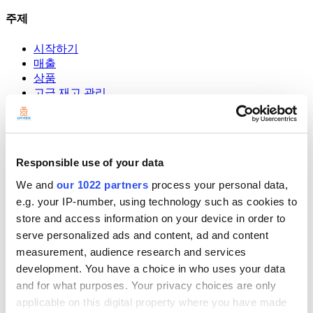
주제
시작하기
매출
상품
고급 재고 관리
직원
고객
보고서
설정
Responsible use of your data
하드웨어
결제
We and
our 1022 partners
process your personal data,
e.g. your IP-number, using technology such as cookies to
POS 시스템
store and access information on your device in order to
Community
serve personalized ads and content, ad and content
Show — Community
Hide — Community
measurement, audience research and services
App Marketplace
development. You have a choice in who uses your data
Community
and for what purposes. Your privacy choices are only
applicable on this digital property where you have made
시작하기