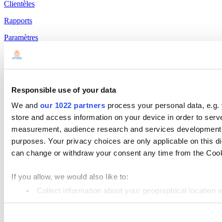
Clientèles
Rapports
Paramètres
Matériel
Paiements
Logiciel de Caisse
Responsible use of your data
Loyverse POS
We and
our 1022 partners
process your personal data, e.g.
store and access information on your device in order to ser
Dashboard
measurement, audience research and services development. 
Système d’affichage cuisine
purposes. Your privacy choices are only applicable on this 
can change or withdraw your consent any time from the Cookie
Ecran d’Affichage de client
Gestion de Stock
If you allow, we would also like to:
Gestion des Employés
Collect information about your geographical location 
Identify your device by actively scanning it for specifi
Ressources
Consent
Find out more about how your personal data is processed an