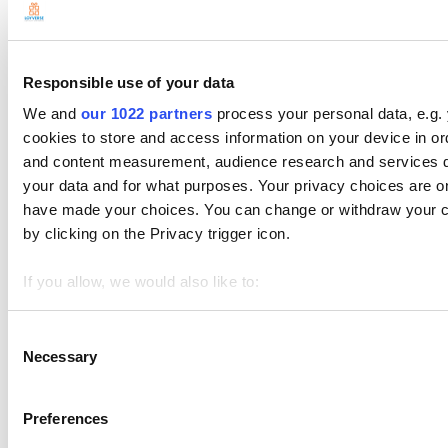
Responsible use of your data
We and
our 1022 partners
process your personal data, e.g.
cookies to store and access information on your device in or
and content measurement, audience research and services 
your data and for what purposes. Your privacy choices are onl
have made your choices. You can change or withdraw your c
by clicking on the Privacy trigger icon.
If you allow, we would also like to:
カードリーダーでの決済を完了したのち、「販売へ戻る」を
Collect information about your geographical location 
タップしてください。
Identify your device by actively scanning it for specifi
Consent
Necessary
Selection
Find out more about how your personal data is processed an
We use cookies to personalize content and ads, to provide soc
Preferences
We also share information about your use of our site with our