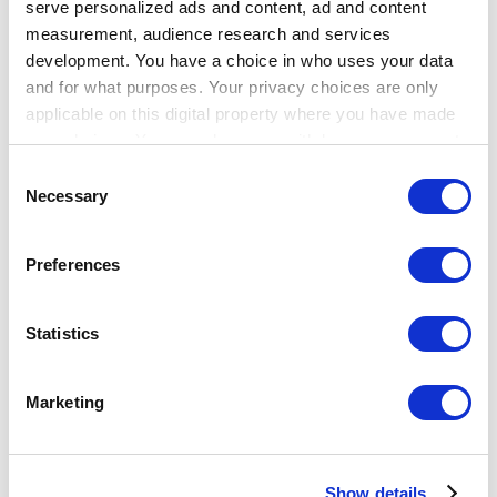
serve personalized ads and content, ad and content
Show — Community
Hide — Community
measurement, audience research and services
App Marketplace
development. You have a choice in who uses your data
Community
and for what purposes. Your privacy choices are only
アカウント登録
applicable on this digital property where you have made
your choices. You can change or withdraw your consent
any time from the Cookie Declaration or by clicking on
Consent
the Privacy trigger icon.
Necessary
Selection
Breadcrumb
If you allow, we would also like to:
Preferences
Collect information about your geographical
ヘルプセンター
location which can be accurate to within several
支払い
meters
Statistics
支払い
Identify your device by actively scanning it for
specific characteristics (fingerprinting)
Marketing
SBペイメントサービスでカード決済をおこなう
Find out more about how your personal data is processed
PAYGATE Station で決済をおこなう
and set your preferences in the
details section
.
STORES 決済（旧：Coiney）でカード決済をおこなう
CpayPro (OnePay) でQRコード決済をおこなう
Show details
We use cookies to personalize content and ads, to