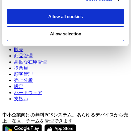
PAYGATEの連携エラーを解消する方法(E600522)
provide social media features and to analyze our traffic.
現金、カード決済、商品券など様々な支払い方法を設定する
We also share information about your use of our site with
クレジットカード決済の処理
Allow all cookies
our social media, advertising and analytics partners who
個別精算や割り勘をする
トピック
may combine it with other information that you’ve
Show — トピック
Hide — トピック
Allow selection
provided to them or that they’ve collected from your use
of their services. You consent to the use of cookies by
はじめての方
pressing the "OK" button.
販売
商品管理
高度な在庫管理
従業員
顧客管理
売上分析
設定
ハードウェア
支払い
中小企業向けの無料POSシステム。あらゆるデバイスから売
上、在庫、チームを管理できます。