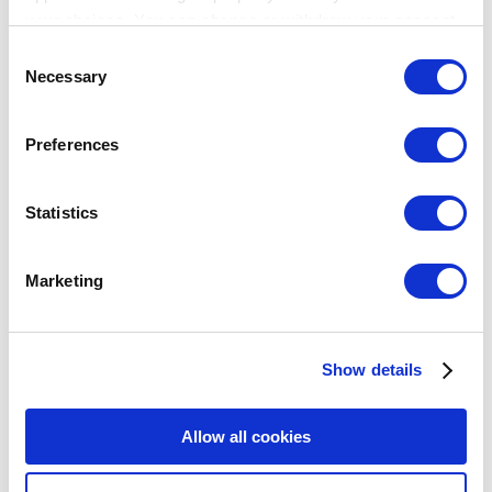
your choices. You can change or withdraw your consent
any time from the Cookie Declaration or by clicking on
Consent
the Privacy trigger icon.
Necessary
Selection
Breadcrumb
If you allow, we would also like to:
Preferences
Collect information about your geographical
고객 센터
location which can be accurate to within several
보고서
부족한 재고 알림
meters
Statistics
Identify your device by actively scanning it for
부족한 재고 알림
specific characteristics (fingerprinting)
Marketing
Find out more about how your personal data is processed
낮은 재고에 대한 알림
and set your preferences in the
details section
.
부족한 재고에 대한 경고
주제
Show details
We use cookies to personalize content and ads, to
Show — 주제
Hide — 주제
provide social media features and to analyze our traffic.
시작하기
We also share information about your use of our site with
Allow all cookies
매출
our social media, advertising and analytics partners who
상품
may combine it with other information that you’ve
고급 재고 관리