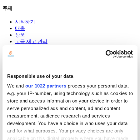
주제
시작하기
매출
상품
고급 재고 관리
직원
고객
보고서
설정
하드웨어
Responsible use of your data
결제
We and
our 1022 partners
process your personal data,
POS 시스템
e.g. your IP-number, using technology such as cookies to
store and access information on your device in order to
Community
serve personalized ads and content, ad and content
Show — Community
Hide — Community
measurement, audience research and services
App Marketplace
development. You have a choice in who uses your data
Community
and for what purposes. Your privacy choices are only
시작하기
applicable on this digital property where you have made