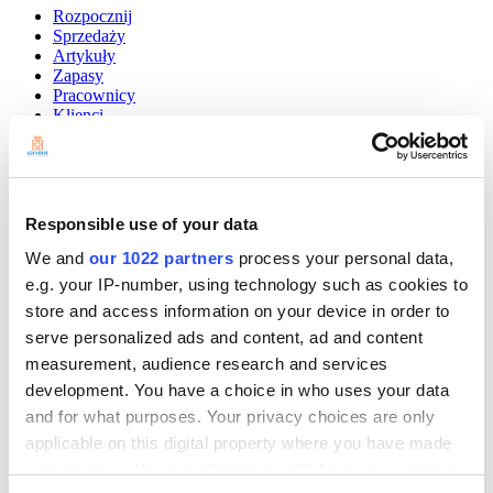
Rozpocznij
Sprzedaży
Artykuły
Zapasy
Pracownicy
Klienci
Raporty
Ustawienia
Sprzęt
Płatności
Responsible use of your data
Systemy POS
We and
our 1022 partners
process your personal data,
Community
e.g. your IP-number, using technology such as cookies to
Show — Community
Hide — Community
store and access information on your device in order to
App Marketplace
serve personalized ads and content, ad and content
Community
measurement, audience research and services
ROZPOCZNIJ
development. You have a choice in who uses your data
and for what purposes. Your privacy choices are only
applicable on this digital property where you have made
your choices. You can change or withdraw your consent