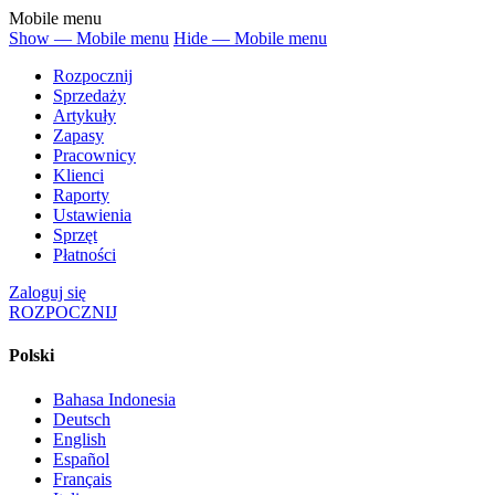
Mobile menu
Show — Mobile menu
Hide — Mobile menu
Rozpocznij
Sprzedaży
Artykuły
Zapasy
Pracownicy
Klienci
Raporty
Ustawienia
Sprzęt
Płatności
Zaloguj się
ROZPOCZNIJ
Polski
Bahasa Indonesia
Deutsch
English
Español
Français