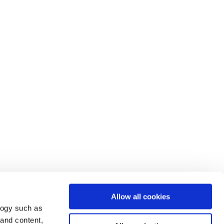
Allow all cookies
logy such as
 and content,