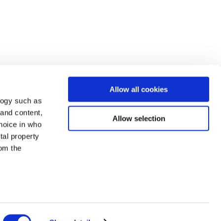
Allow all cookies
logy such as
 and content,
Allow selection
hoice in who
tal property
om the
n several
g)