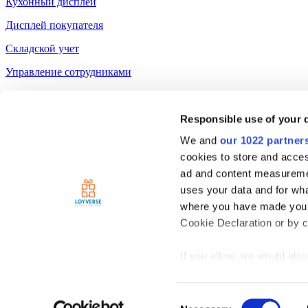
Кухонный дисплей
Дисплей покупателя
Складской учет
Управление сотрудниками
Ресурсы
Responsible use of your 
Community
We and
our 1022 partner
Media kit
cookies to store and acces
App marketplace
ad and content measureme
API documentation
uses your data and for wha
where you have made your
Status
Cookie Declaration or by cl
If you allow, we would also 
Terms of Use
Privacy Policy
Collect information
Cookie Policy
meters
Data Processing Addendum
Consent
Identify your device