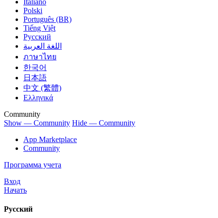
Italiano
Polski
Português (BR)
Tiếng Việt
Русский
اللغة العربية
ภาษาไทย
한국어
日本語
中文 (繁體)
Ελληνικά
Community
Show — Community
Hide — Community
App Marketplace
Community
Программа учета
Вход
Начать
Русский