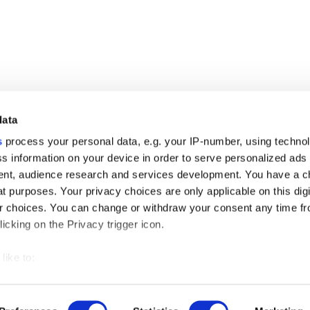
data
s
process your personal data, e.g. your IP-number, using techno
s information on your device in order to serve personalized ads
nt, audience research and services development. You have a c
t purposes. Your privacy choices are only applicable on this digi
 choices. You can change or withdraw your consent any time fr
icking on the Privacy trigger icon.
like to:
 about your geographical location which can be accurate to withi
 by actively scanning it for specific characteristics (fingerprintin