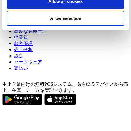
Allow all cookies
Show — トピック
Hide — トピック
our social media, advertising and analytics partners who
may combine it with other information that you’ve
はじめての方
Allow selection
販売
provided to them or that they’ve collected from your use
商品管理
of their services. You consent to the use of cookies by
高度な在庫管理
pressing the "OK" button.
従業員
顧客管理
売上分析
設定
ハードウェア
支払い
中小企業向けの無料POSシステム。あらゆるデバイスから売
上、在庫、チームを管理できます。