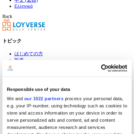
中文 (繁體)
Ελληνικά
Back
トピック
はじめての方
販売
商品管理
高度な在庫管理
従業員
顧客管理
Responsible use of your data
売上分析
設定
We and
our 1022 partners
process your personal data,
ハードウェア
e.g. your IP-number, using technology such as cookies to
支払い
store and access information on your device in order to
serve personalized ads and content, ad and content
POSレジ
measurement, audience research and services
Community