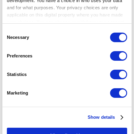
development. You have a choice in who uses your data
Show — Community
Hide — Community
and for what purposes. Your privacy choices are only
App Marketplace
applicable on this digital property where you have made
Community
your choices. You can change or withdraw your consent
any time from the Cookie Declaration or by clicking on
アカウント登録
Consent
the Privacy trigger icon.
Necessary
Selection
If you allow, we would also like to:
Preferences
Collect information about your geographical
Breadcrumb
location which can be accurate to within several
meters
Statistics
ヘルプセンター
Identify your device by actively scanning it for
設定
specific characteristics (fingerprinting)
API と マーケットプレイス
Marketing
Find out more about how your personal data is processed
API と マーケットプレイス
and set your preferences in the
details section
.
Show details
Loyverseでアプリや外部システムと連携する
We use cookies to personalize content and ads, to
APIトークンを作成する
provide social media features and to analyze our traffic.
トピック
We also share information about your use of our site with