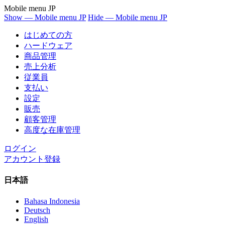
Mobile menu JP
Show — Mobile menu JP
Hide — Mobile menu JP
はじめての方
ハードウェア
商品管理
売上分析
従業員
支払い
設定
販売
顧客管理
高度な在庫管理
ログイン
アカウント登録
日本語
Bahasa Indonesia
Deutsch
English