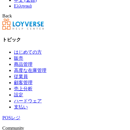
中文 (繁體)
Ελληνικά
Back
トピック
はじめての方
販売
商品管理
高度な在庫管理
従業員
顧客管理
売上分析
設定
ハードウェア
支払い
POSレジ
Community