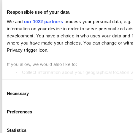
Responsible use of your data
We and
our 1022 partners
process your personal data, e.g.
information on your device in order to serve personalized 
development. You have a choice in who uses your data and for
where you have made your choices. You can change or withdr
Privacy trigger icon.
If you allow, we would also like to:
Collect information about your geographical location 
Identify your device by actively scanning it for specifi
Consent
Find out more about how your personal data is processed an
Necessary
Selection
We use cookies to personalize content and ads, to provide so
your use of our site with our social media, advertising and a
Preferences
them or that they’ve collected from your use of their service
Statistics