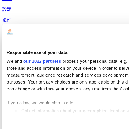
設定
硬件
付款
產品展示
Loyverse POS
Responsible use of your data
We and
our 1022 partners
process your personal data, e.g.
儀表板
store and access information on your device in order to ser
Kitchen Display
measurement, audience research and services development. 
purposes. Your privacy choices are only applicable on this 
客戶顯示系統
can change or withdraw your consent any time from the Cookie
進階庫存管理系統
If you allow, we would also like to:
員工管理
Collect information about your geographical location 
資源
Identify your device by actively scanning it for specifi
Community
Consent
Find out more about how your personal data is processed an