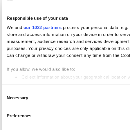
付款
Responsible use of your data
產品展示
We and
our 1022 partners
process your personal data, e.g.
Loyverse POS
store and access information on your device in order to ser
measurement, audience research and services development. 
儀表板
purposes. Your privacy choices are only applicable on this 
Kitchen Display
can change or withdraw your consent any time from the Cookie
客戶顯示系統
If you allow, we would also like to:
進階庫存管理系統
Collect information about your geographical location 
員工管理
Identify your device by actively scanning it for specifi
Consent
Find out more about how your personal data is processed an
資源
Necessary
Selection
Community
We use cookies to personalize content and ads, to provide so
share information about your use of our site with our social
Media kit
Preferences
combine it with other information that you’ve provided to them
App marketplace
services. You consent to the use of cookies by pressing the 