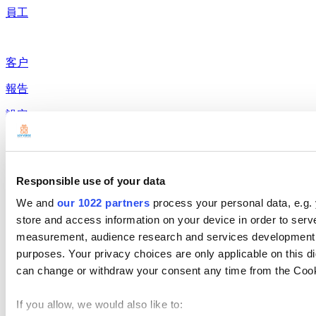
員工
客户
報告
設定
硬件
付款
Responsible use of your data
產品展示
We and
our 1022 partners
process your personal data, e.g.
Loyverse POS
store and access information on your device in order to ser
measurement, audience research and services development. 
儀表板
purposes. Your privacy choices are only applicable on this 
Kitchen Display
can change or withdraw your consent any time from the Cookie
客戶顯示系統
If you allow, we would also like to: