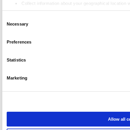
進階庫存管理系統
Collect information about your geographical location 
Identify your device by actively scanning it for specifi
員工管理
Consent
Find out more about how your personal data is processed an
資源
Necessary
Selection
We use cookies to personalize content and ads, to provide so
Community
share information about your use of our site with our social
Preferences
Media kit
combine it with other information that you’ve provided to them
App marketplace
services. You consent to the use of cookies by pressing the 
Statistics
API documentation
Status
Marketing
Terms of Use
Privacy Policy
Cookie Policy
Data Processing Addendum
© 2026 Loyverse
Allow all 