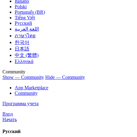
Italiano
Polski
Português (BR)
Tiếng Việt
Русский
اللغة العربية
ภาษาไทย
한국어
日本語
中文 (繁體)
Ελληνικά
Community
Show — Community
Hide — Community
App Marketplace
Community
Программа учета
Вход
Начать
Русский