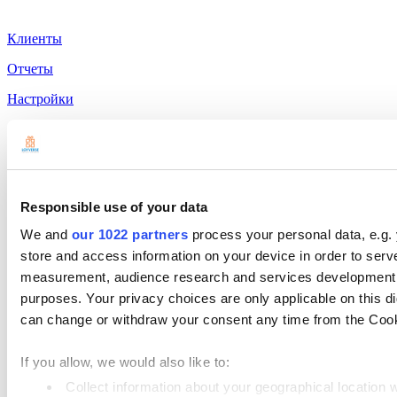
Клиенты
Отчеты
Настройки
Оборудование
Платежи
Продукты
Responsible use of your data
Loyverse POS
We and
our 1022 partners
process your personal data, e.g.
Dashboard
store and access information on your device in order to ser
measurement, audience research and services development. 
Кухонный дисплей
purposes. Your privacy choices are only applicable on this 
Дисплей покупателя
can change or withdraw your consent any time from the Cookie
Складской учет
If you allow, we would also like to:
Управление сотрудниками
Collect information about your geographical location 