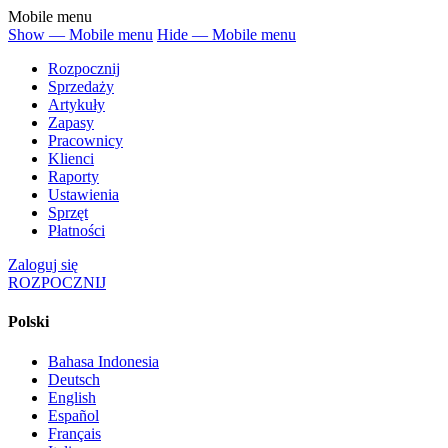
Mobile menu
Show — Mobile menu
Hide — Mobile menu
Rozpocznij
Sprzedaży
Artykuły
Zapasy
Pracownicy
Klienci
Raporty
Ustawienia
Sprzęt
Płatności
Zaloguj się
ROZPOCZNIJ
Polski
Bahasa Indonesia
Deutsch
English
Español
Français