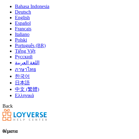
Bahasa Indonesia
Deutsch
English
Español
Français
Italiano
Polski
Português (BR)
Tiếng Việt
Русский
اللغة العربية
ภาษาไทย
한국어
日本語
中文 (繁體)
Ελληνικά
Back
θέματα