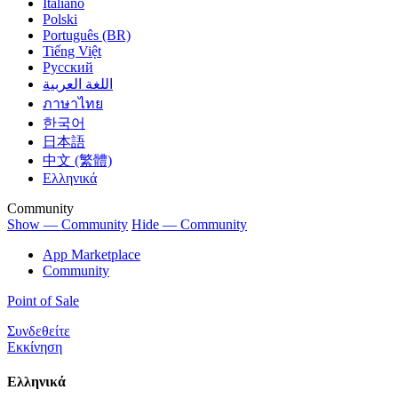
Italiano
Polski
Português (BR)
Tiếng Việt
Русский
اللغة العربية
ภาษาไทย
한국어
日本語
中文 (繁體)
Ελληνικά
Community
Show — Community
Hide — Community
App Marketplace
Community
Point of Sale
Συνδεθείτε
Εκκίνηση
Ελληνικά