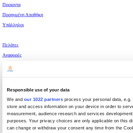
Προιοντα
Προηγμένη Αποθήκη
Υπάλληλοι
Πελάτες
Αναφορές
Ρυθμίσεις
Υλικό
Πληρωμές
Responsible use of your data
Προϊόντα
We and
our 1022 partners
process your personal data, e.g.
Loyverse POS
store and access information on your device in order to ser
measurement, audience research and services development. 
Πἀνελ διαχείρισης
purposes. Your privacy choices are only applicable on this 
Kitchen Display
can change or withdraw your consent any time from the Cookie