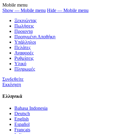
Mobile menu
Show — Mobile menu
Hide — Mobile menu
Ξεκινώντας
Πωλήσεις
Προιοντα
Προηγμένη Αποθήκη
Υπάλληλοι
Πελάτες
Αναφορές
Ρυθμίσεις
Υλικό
Πληρωμές
Συνδεθείτε
Εκκίνηση
Ελληνικά
Bahasa Indonesia
Deutsch
English
Español
Français