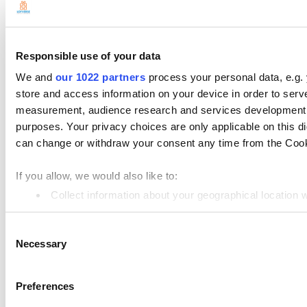
Paramètres
Matériel
Paiements
Responsible use of your data
Logiciel de Caisse
We and
our 1022 partners
process your personal data, e.g.
store and access information on your device in order to ser
Loyverse POS
measurement, audience research and services development. 
Dashboard
purposes. Your privacy choices are only applicable on this 
can change or withdraw your consent any time from the Cookie
Système d’affichage cuisine
Ecran d’Affichage de client
If you allow, we would also like to:
Gestion de Stock
Collect information about your geographical location 
Identify your device by actively scanning it for specifi
Gestion des Employés
Consent
Find out more about how your personal data is processed an
Ressources
Necessary
Selection
Community
We use cookies to personalize content and ads, to provide so
share information about your use of our site with our social
Media kit
Preferences
combine it with other information that you’ve provided to them