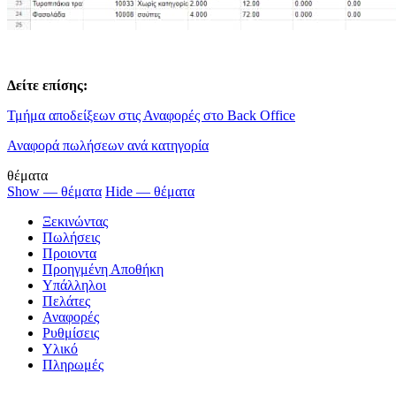
Δείτε επίσης:
Τμήμα αποδείξεων στις Αναφορές στο Back Office
Αναφορά πωλήσεων ανά κατηγορία
θέματα
Show — θέματα
Hide — θέματα
Ξεκινώντας
Πωλήσεις
Προιοντα
Προηγμένη Αποθήκη
Υπάλληλοι
Πελάτες
Αναφορές
Ρυθμίσεις
Υλικό
Πληρωμές