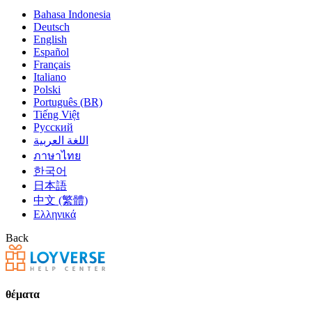
Bahasa Indonesia
Deutsch
English
Español
Français
Italiano
Polski
Português (BR)
Tiếng Việt
Русский
اللغة العربية
ภาษาไทย
한국어
日本語
中文 (繁體)
Ελληνικά
Back
θέματα