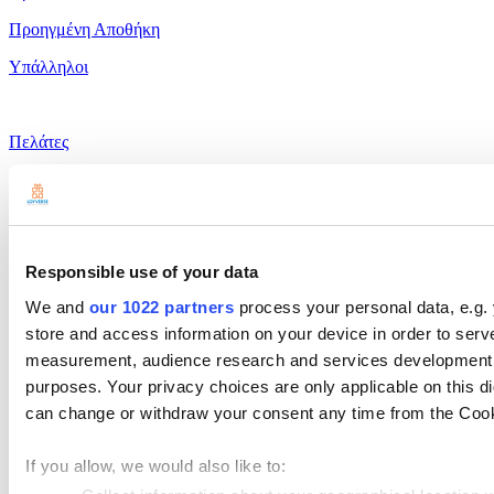
Προηγμένη Αποθήκη
Υπάλληλοι
Πελάτες
Αναφορές
Ρυθμίσεις
Υλικό
Responsible use of your data
Πληρωμές
We and
our 1022 partners
process your personal data, e.g.
Προϊόντα
store and access information on your device in order to ser
measurement, audience research and services development. 
Loyverse POS
purposes. Your privacy choices are only applicable on this 
Πἀνελ διαχείρισης
can change or withdraw your consent any time from the Cookie
Kitchen Display
If you allow, we would also like to:
Οθόνη Πελατών