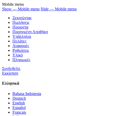
Mobile menu
Show — Mobile menu
Hide — Mobile menu
Ξεκινώντας
Πωλήσεις
Προιοντα
Προηγμένη Αποθήκη
Υπάλληλοι
Πελάτες
Αναφορές
Ρυθμίσεις
Υλικό
Πληρωμές
Συνδεθείτε
Εκκίνηση
Ελληνικά
Bahasa Indonesia
Deutsch
English
Español
Français