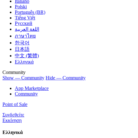
Italiano
Polski
Português (BR)
Tiếng Việt
Русский
اللغة العربية
ภาษาไทย
한국어
日本語
中文 (繁體)
Ελληνικά
Community
Show — Community
Hide — Community
App Marketplace
Community
Point of Sale
Συνδεθείτε
Εκκίνηση
Ελληνικά