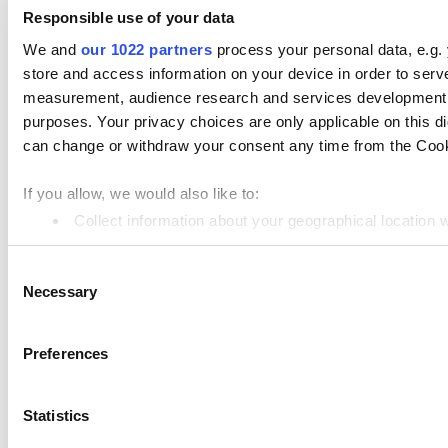
Responsible use of your data
Płatności
We and
our 1022 partners
process your personal data, e.g.
Artykuły
store and access information on your device in order to ser
Loyverse POS
measurement, audience research and services development. 
purposes. Your privacy choices are only applicable on this 
Dashboard
can change or withdraw your consent any time from the Cookie
Kitchen Display
If you allow, we would also like to:
Wyświetlacz klienta
Collect information about your geographical location 
Zarządzanie zapasami
Identify your device by actively scanning it for specifi
Zarządzania Pracownikami
Consent
Find out more about how your personal data is processed an
Necessary
Selection
Zasoby
We use cookies to personalize content and ads, to provide so
Community
share information about your use of our site with our social
Preferences
Media kit
combine it with other information that you’ve provided to them
services. You consent to the use of cookies by pressing the 
App marketplace
Statistics
API documentation