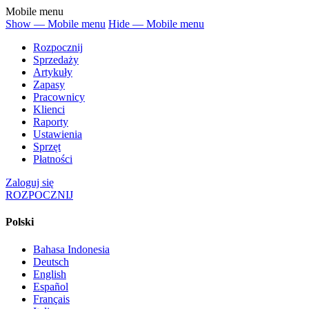
Mobile menu
Show — Mobile menu
Hide — Mobile menu
Rozpocznij
Sprzedaży
Artykuły
Zapasy
Pracownicy
Klienci
Raporty
Ustawienia
Sprzęt
Płatności
Zaloguj się
ROZPOCZNIJ
Polski
Bahasa Indonesia
Deutsch
English
Español
Français