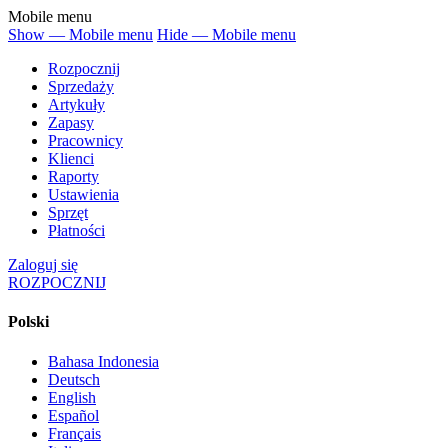
Mobile menu
Show — Mobile menu
Hide — Mobile menu
Rozpocznij
Sprzedaży
Artykuły
Zapasy
Pracownicy
Klienci
Raporty
Ustawienia
Sprzęt
Płatności
Zaloguj się
ROZPOCZNIJ
Polski
Bahasa Indonesia
Deutsch
English
Español
Français