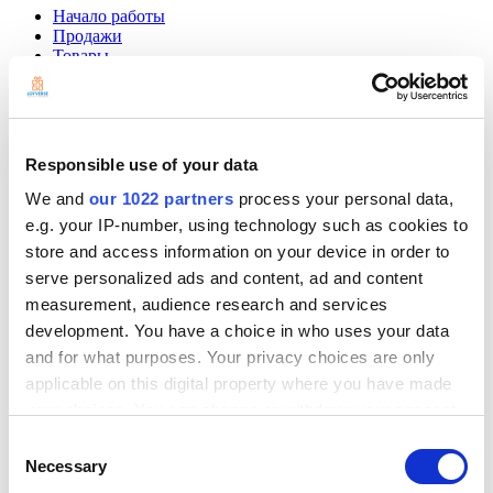
Начало работы
Продажи
Товары
Cкладской учет
Сотрудники
Клиенты
Отчеты
Настройки
Responsible use of your data
Оборудование
Платежи
We and
our 1022 partners
process your personal data,
e.g. your IP-number, using technology such as cookies to
Loyverse.com
store and access information on your device in order to
Community
serve personalized ads and content, ad and content
Show — Community
Hide — Community
measurement, audience research and services
App Marketplace
development. You have a choice in who uses your data
Community
and for what purposes. Your privacy choices are only
applicable on this digital property where you have made
Начать
your choices. You can change or withdraw your consent
any time from the Cookie Declaration or by clicking on
Consent
the Privacy trigger icon.
Necessary
Selection