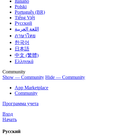
Italiano
Polski
Português (BR)
Tiếng Việt
Русский
اللغة العربية
ภาษาไทย
한국어
日本語
中文 (繁體)
Ελληνικά
Community
Show — Community
Hide — Community
App Marketplace
Community
Программа учета
Вход
Начать
Русский