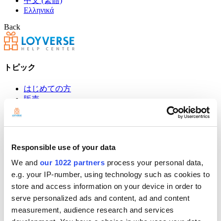
中文 (繁體)
Ελληνικά
Back
トピック
はじめての方
販売
商品管理
高度な在庫管理
従業員
顧客管理
Responsible use of your data
売上分析
設定
We and
our 1022 partners
process your personal data,
ハードウェア
e.g. your IP-number, using technology such as cookies to
支払い
store and access information on your device in order to
serve personalized ads and content, ad and content
POSレジ
measurement, audience research and services
Community