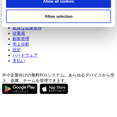
Allow all cookies
Show — トピック
Hide — トピック
our social media, advertising and analytics partners who
may combine it with other information that you’ve
はじめての方
Allow selection
販売
provided to them or that they’ve collected from your use
商品管理
of their services. You consent to the use of cookies by
高度な在庫管理
pressing the "OK" button.
従業員
顧客管理
売上分析
設定
ハードウェア
支払い
中小企業向けの無料POSシステム。あらゆるデバイスから売
上、在庫、チームを管理できます。