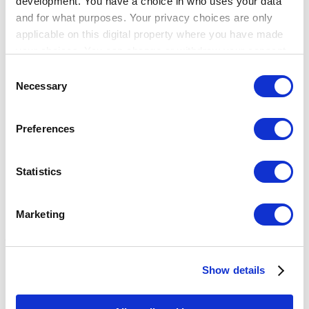
development. You have a choice in who uses your data
Show — Community
Hide — Community
and for what purposes. Your privacy choices are only
App Marketplace
applicable on this digital property where you have made
Community
your choices. You can change or withdraw your consent
any time from the Cookie Declaration or by clicking on
アカウント登録
Consent
the Privacy trigger icon.
Necessary
Selection
If you allow, we would also like to:
Preferences
Collect information about your geographical
Breadcrumb
location which can be accurate to within several
meters
Statistics
ヘルプセンター
Identify your device by actively scanning it for
設定
specific characteristics (fingerprinting)
従業員管理
Marketing
Find out more about how your personal data is processed
従業員管理
and set your preferences in the
details section
.
Show details
従業員のアクセス権限を管理する
We use cookies to personalize content and ads, to
レジ精算機能・キャッシュドロワー管理
provide social media features and to analyze our traffic.
トピック
We also share information about your use of our site with