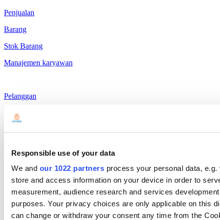
Penjualan
Barang
Stok Barang
Manajemen karyawan
Pelanggan
Laporan
Pengaturan
Perangkat Fisik
Responsible use of your data
Pembayaran
We and
our 1022 partners
process your personal data, e.g.
Produk
store and access information on your device in order to ser
measurement, audience research and services development. 
Loyverse POS
purposes. Your privacy choices are only applicable on this 
Dashboard
can change or withdraw your consent any time from the Cookie