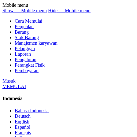
Mobile menu
Show — Mobile menu
Hide — Mobile menu
Cara Memulai
Penjualan
Barang
Stok Barang
Manajemen karyawan
Pelanggan
Laporan
Pengaturan
Perangkat Fisik
Pembayaran
Masuk
MEMULAI
Indonesia
Bahasa Indonesia
Deutsch
English
Español
Français