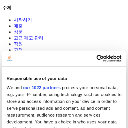
주제
시작하기
매출
상품
고급 재고 관리
직원
고객
보고서
설정
하드웨어
결제
Responsible use of your data
POS 시스템
We and
our 1022 partners
process your personal data,
e.g. your IP-number, using technology such as cookies to
Community
Show — Community
Hide — Community
store and access information on your device in order to
serve personalized ads and content, ad and content
App Marketplace
Community
measurement, audience research and services
development. You have a choice in who uses your data
시작하기