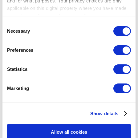
and for what purposes. Your privacy choices are only
applicable on this digital property where you have made
your choices. You can change or withdraw your consent
any time from the Cookie Declaration or by clicking on
Consent
the Privacy trigger icon.
Breadcrumb
Necessary
Selection
If you allow, we would also like to:
고객 센터
Preferences
매출
Collect information about your geographical
주문 전표
location which can be accurate to within several
meters
Statistics
주문 전표
Identify your device by actively scanning it for
specific characteristics (fingerprinting)
주문 전표 기능 사용하기
Marketing
Find out more about how your personal data is processed
Loyverse POS에서 주문전표를 나누는 방법
and set your preferences in the
details section
.
주문전표를 결합하는 방법
테이블 주문 전표 사용하기
주문목록 동기화
Show details
We use cookies to personalize content and ads, to
주제
provide social media features and to analyze our traffic.
Show — 주제
Hide — 주제
We also share information about your use of our site with
Allow all cookies
our social media, advertising and analytics partners who
시작하기