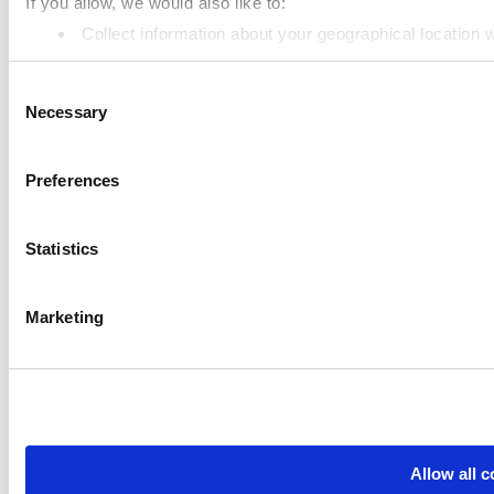
If you allow, we would also like to:
대시보드
Collect information about your geographical location 
Kitchen Display
Identify your device by actively scanning it for specifi
고객 디스플레이
Consent
Find out more about how your personal data is processed an
Necessary
Selection
고급 재고 관리
We use cookies to personalize content and ads, to provide so
직원 관리
share information about your use of our site with our social
Preferences
combine it with other information that you’ve provided to them
도움 자료들
services. You consent to the use of cookies by pressing the 
Community
Statistics
Media kit
Marketing
App marketplace
API documentation
Status
Terms of Use
Allow all 
Privacy Policy