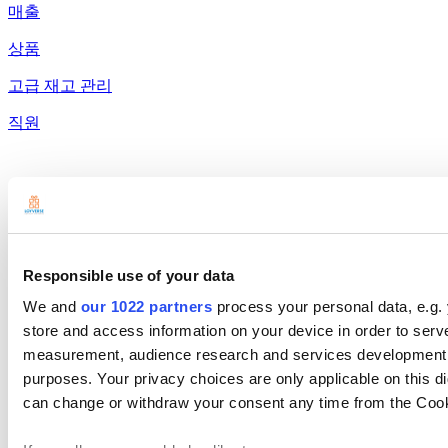
매출
상품
고급 재고 관리
직원
고객
보고서
설정
Responsible use of your data
하드웨어
We and
our 1022 partners
process your personal data, e.g.
store and access information on your device in order to ser
결제
measurement, audience research and services development. 
제품
purposes. Your privacy choices are only applicable on this 
can change or withdraw your consent any time from the Cookie
Loyverse 포스