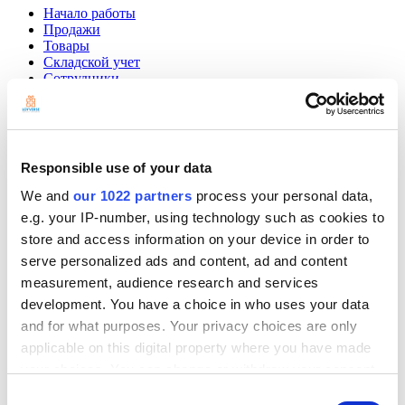
Начало работы
Продажи
Товары
Cкладской учет
Сотрудники
Клиенты
Отчеты
Настройки
Оборудование
Платежи
Responsible use of your data
Loyverse.com
We and
our 1022 partners
process your personal data,
e.g. your IP-number, using technology such as cookies to
Community
Show — Community
Hide — Community
store and access information on your device in order to
serve personalized ads and content, ad and content
App Marketplace
measurement, audience research and services
Community
development. You have a choice in who uses your data
Начать
and for what purposes. Your privacy choices are only
applicable on this digital property where you have made
your choices. You can change or withdraw your consent
any time from the Cookie Declaration or by clicking on
Consent