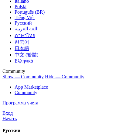
Italiano
Polski
Português (BR)
Tiếng Việt
Русский
اللغة العربية
ภาษาไทย
한국어
日本語
中文 (繁體)
Ελληνικά
Community
Show — Community
Hide — Community
App Marketplace
Community
Программа учета
Вход
Начать
Русский