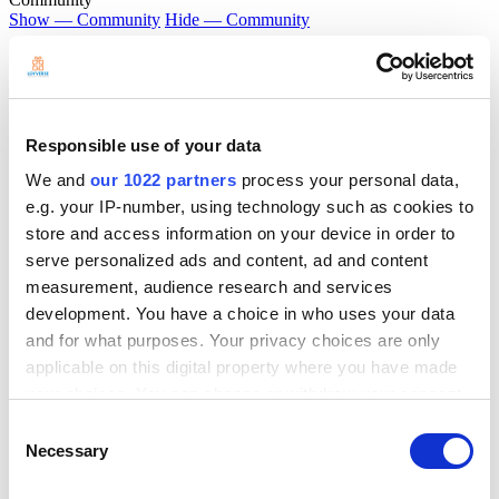
Show — Community
Hide — Community
App Marketplace
Community
เริ่มใช้งานฟรี
Responsible use of your data
We and
our 1022 partners
process your personal data,
e.g. your IP-number, using technology such as cookies to
store and access information on your device in order to
Breadcrumb
serve personalized ads and content, ad and content
measurement, audience research and services
ศูนย์ช่วยเหลือของ
development. You have a choice in who uses your data
ฮาร์ดแวร์
and for what purposes. Your privacy choices are only
ลิ้นชักเก็บเงิน
applicable on this digital property where you have made
your choices. You can change or withdraw your consent
ลิ้นชักเก็บเงิน
any time from the Cookie Declaration or by clicking on
Consent
the Privacy trigger icon.
Necessary
Selection
ลิ้นชักเงินสดที่ได้รับการสนับสนุน
วิธีการเชื่อมต่อลิ้นชักเงินสด