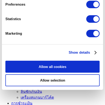
If you allow, we would also like to:
Preferences
หัวข้อ
Collect information about your geographical
Show — หัวข้อ
Hide — หัวข้อ
location which can be accurate to within several
meters
Statistics
มาเริ่มต้นกัน
Identify your device by actively scanning it for
ขาย
specific characteristics (fingerprinting)
รายการสินค้า
Marketing
Find out more about how your personal data is processed
การจัดการสินค้าคงคลัง
and set your preferences in the
details section
.
พนักงาน
ลูกค้า
Show details
We use cookies to personalize content and ads, to
รายงาน
provide social media features and to analyze our traffic.
ตั้งค่า
We also share information about your use of our site with
Allow all cookies
ฮาร์ดแวร์
our social media, advertising and analytics partners who
เครื่องพิมพ์
may combine it with other information that you’ve
ระบบจอแสดงผลฝั่งลูกค้า
Allow selection
provided to them or that they’ve collected from your use
ระบบจอแสดงผลในห้องครัว
of their services. You consent to the use of cookies by
ลิ้นชักเก็บเงิน
pressing the "OK" button.
เครื่องสแกนบาร์โค้ด
การชำระเงิน