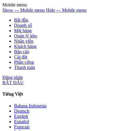
Mobile menu
Show — Mobile menu
Hide — Mobile menu
Bắt đầu
Doanh số
Mặt hàng
Quản lý kho
Nhân viên
Khách hàng
Báo cáo
Cài đặt
Phần cứng
Thanh toán
Đăng nhăp
BẮT ĐẦU
Tiếng Việt
Bahasa Indonesia
Deutsch
English
Español
Français