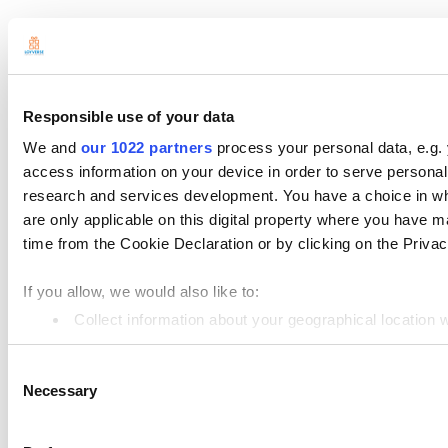
Terms of Use
Privacy Policy
Cookie Policy
Data Processing Addendum
Responsible use of your data
© 2026 Loyverse
We and
our 1022 partners
process your personal data, e.g.
access information on your device in order to serve person
research and services development. You have a choice in wh
are only applicable on this digital property where you have
time from the Cookie Declaration or by clicking on the Privacy
If you allow, we would also like to:
Collect information about your geographical location 
Identify your device by actively scanning it for specifi
Consent
Find out more about how your personal data is processed an
Necessary
Selection
We use cookies to personalize content and ads, to provide so
information about your use of our site with our social media,