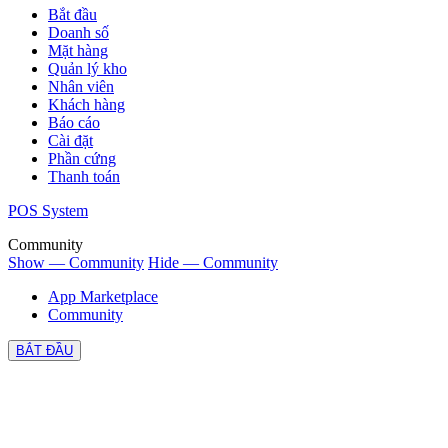
Bắt đầu
Doanh số
Mặt hàng
Quản lý kho
Nhân viên
Khách hàng
Báo cáo
Cài đặt
Phần cứng
Thanh toán
POS System
Community
Show — Community
Hide — Community
App Marketplace
Community
BẮT ĐẦU