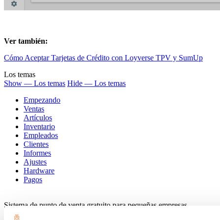
Ver también:
Cómo Aceptar Tarjetas de Crédito con Loyverse TPV y SumUp
Los temas
Show — Los temas
Hide — Los temas
Empezando
Ventas
Artículos
Inventario
Empleados
Clientes
Informes
Ajustes
Hardware
Pagos
Sistema de punto de venta gratuito para pequeñas empresas.
Gestiona las ventas, el inventario y tu equipo desde cualquier