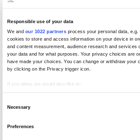
dispositivo.
Responsible use of your data
We and
our 1022 partners
process your personal data, e.g.
cookies to store and access information on your device in or
and content measurement, audience research and services 
your data and for what purposes. Your privacy choices are onl
have made your choices. You can change or withdraw your c
by clicking on the Privacy trigger icon.
If you allow, we would also like to:
Los temas
Collect information about your geographical location 
Identify your device by actively scanning it for specifi
Consent
Empezando
Necessary
Selection
Find out more about how your personal data is processed an
Ventas
Artículos
We use cookies to personalize content and ads, to provide soc
Preferences
We also share information about your use of our site with our
Gestión de Inventarios
who may combine it with other information that you’ve provid