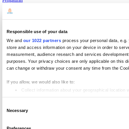
Pengaturan
Perangkat Fisik
Pembayaran
Produk
Responsible use of your data
Loyverse POS
We and
our 1022 partners
process your personal data, e.g.
store and access information on your device in order to ser
Dashboard
measurement, audience research and services development. 
Kitchen Display
purposes. Your privacy choices are only applicable on this 
can change or withdraw your consent any time from the Cookie
Customer Display
Manajemen Stok Barang
If you allow, we would also like to:
Manajemen karyawan
Collect information about your geographical location 
Identify your device by actively scanning it for specifi
Sumber daya
Consent
Find out more about how your personal data is processed an
Community
Necessary
Selection
Media kit
We use cookies to personalize content and ads, to provide so
share information about your use of our site with our social
App marketplace
Preferences