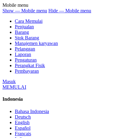
Mobile menu
Show — Mobile menu
Hide — Mobile menu
Cara Memulai
Penjualan
Barang
Stok Barang
Manajemen karyawan
Pelanggan
Laporan
Pengaturan
Perangkat Fisik
Pembayaran
Masuk
MEMULAI
Indonesia
Bahasa Indonesia
Deutsch
English
Español
Français