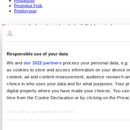
Pengaturan
Perangkat Fisik
Pembayaran
Sistem point-of-sale gratis untuk usaha kecil. Kelola penjualan,
inventaris, dan tim Anda dari perangkat apa pun.
Responsible use of your data
We and
our 1022 partners
process your personal data, e.g.
as cookies to store and access information on your device i
content, ad and content measurement, audience research an
choice in who uses your data and for what purposes. Your pri
digital property where you have made your choices. You can
time from the Cookie Declaration or by clicking on the Privacy
If you allow, we would also like to:
Topik
Collect information about your geographical location 
Cara Memulai
meters
Consent