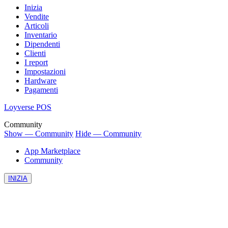
Inizia
Vendite
Articoli
Inventario
Dipendenti
Clienti
I report
Impostazioni
Hardware
Pagamenti
Loyverse POS
Community
Show — Community
Hide — Community
App Marketplace
Community
INIZIA