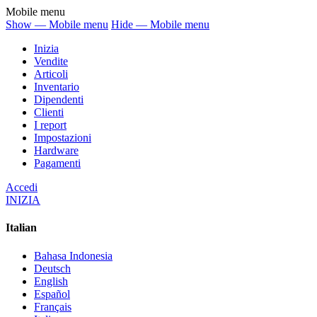
Mobile menu
Show — Mobile menu
Hide — Mobile menu
Inizia
Vendite
Articoli
Inventario
Dipendenti
Clienti
I report
Impostazioni
Hardware
Pagamenti
Accedi
INIZIA
Italian
Bahasa Indonesia
Deutsch
English
Español
Français