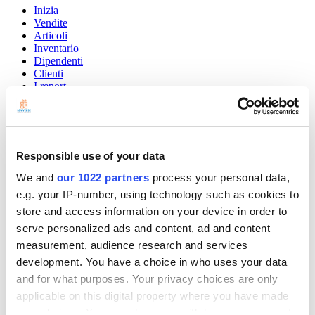
Inizia
Vendite
Articoli
Inventario
Dipendenti
Clienti
I report
Impostazioni
Hardware
Pagamenti
Loyverse POS
Responsible use of your data
Community
We and
our 1022 partners
process your personal data,
Show — Community
Hide — Community
e.g. your IP-number, using technology such as cookies to
App Marketplace
store and access information on your device in order to
Community
serve personalized ads and content, ad and content
measurement, audience research and services
INIZIA
development. You have a choice in who uses your data
and for what purposes. Your privacy choices are only
applicable on this digital property where you have made
your choices. You can change or withdraw your consent