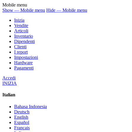
Mobile menu
Show — Mobile menu
Hide — Mobile menu
Inizia
Vendite
Articoli
Inventario
Dipendenti
Clienti
I report
Impostazioni
Hardware
Pagamenti
Accedi
INIZIA
Italian
Bahasa Indonesia
Deutsch
English
Español
Français