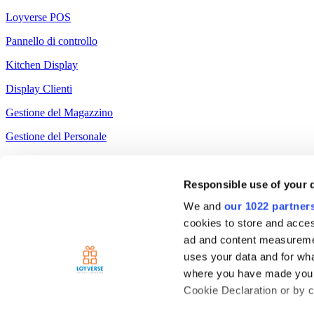
Loyverse POS
Pannello di controllo
Kitchen Display
Display Clienti
Gestione del Magazzino
Gestione del Personale
Risorse
Responsible use of your 
Community
We and
our 1022 partner
Media kit
cookies to store and acces
App marketplace
ad and content measureme
API documentation
uses your data and for wha
where you have made your
Status
Cookie Declaration or by cl