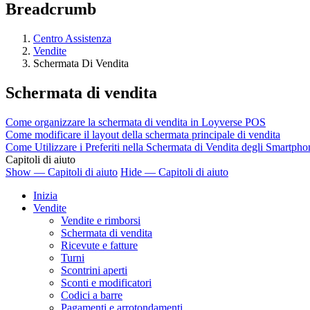
Breadcrumb
Centro Assistenza
Vendite
Schermata Di Vendita
Schermata di vendita
Come organizzare la schermata di vendita in Loyverse POS
Come modificare il layout della schermata principale di vendita
Come Utilizzare i Preferiti nella Schermata di Vendita degli Smartpho
Capitoli di aiuto
Show — Capitoli di aiuto
Hide — Capitoli di aiuto
Inizia
Vendite
Vendite e rimborsi
Schermata di vendita
Ricevute e fatture
Turni
Scontrini aperti
Sconti e modificatori
Codici a barre
Pagamenti e arrotondamenti