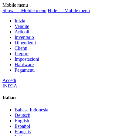
Mobile menu
Show — Mobile menu
Hide — Mobile menu
Inizia
Vendite
Articoli
Inventario
Dipendenti
Clienti
I report
Impostazioni
Hardware
Pagamenti
Accedi
INIZIA
Italian
Bahasa Indonesia
Deutsch
English
Español
Français