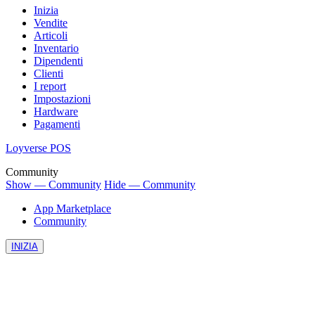
Inizia
Vendite
Articoli
Inventario
Dipendenti
Clienti
I report
Impostazioni
Hardware
Pagamenti
Loyverse POS
Community
Show — Community
Hide — Community
App Marketplace
Community
INIZIA