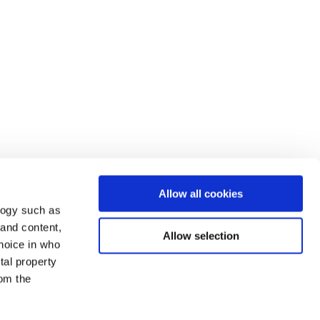
Allow all cookies
logy such as
 and content,
Allow selection
hoice in who
tal property
om the