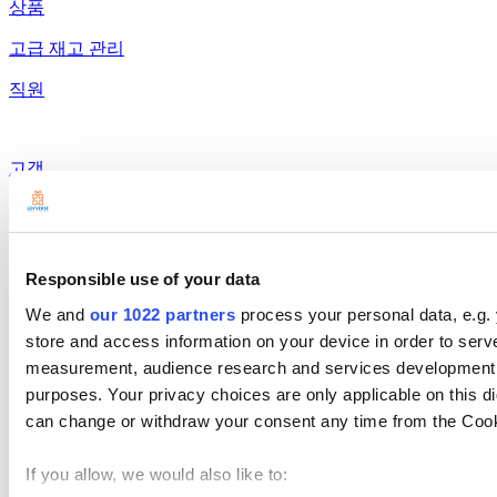
상품
고급 재고 관리
직원
고객
보고서
설정
Responsible use of your data
하드웨어
We and
our 1022 partners
process your personal data, e.g.
결제
store and access information on your device in order to ser
measurement, audience research and services development. 
제품
purposes. Your privacy choices are only applicable on this 
Loyverse 포스
can change or withdraw your consent any time from the Cookie
대시보드
If you allow, we would also like to:
Kitchen Display