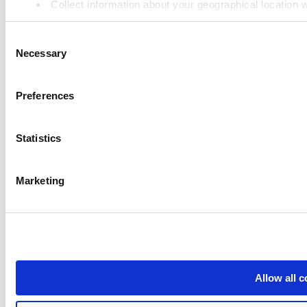
Collect information about your geographical location 
Identify your device by actively scanning it for specifi
고객 디스플레이
Consent
Find out more about how your personal data is processed an
고급 재고 관리
Necessary
Selection
We use cookies to personalize content and ads, to provide so
직원 관리
share information about your use of our site with our social
Preferences
도움 자료들
combine it with other information that you’ve provided to them
services. You consent to the use of cookies by pressing the 
Community
Statistics
Media kit
App marketplace
Marketing
API documentation
Status
Terms of Use
Privacy Policy
Allow all 
Cookie Policy
Data Processing Addendum