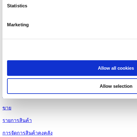
Statistics
traffic. We also share information about your use of our site 
analytics partners who may combine it with other information 
they’ve collected from your use of their services. You consen
Marketing
"OK" button.
Allow all cookies
หัวข้อ
Allow selection
มาเริ่มต้นกัน
ขาย
รายการสินค้า
การจัดการสินค้าคงคลัง