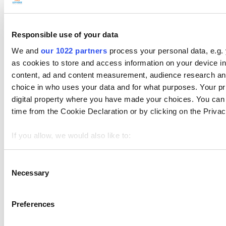
วิธีการตั้งค่าเครื่องพิมพ์อีเทอร์เน็ตใน Loyverse POS
หัวข้อ
Responsible use of your data
Show — หัวข้อ
Hide — หัวข้อ
We and
our 1022 partners
process your personal data, e.g.
มาเริ่มต้นกัน
as cookies to store and access information on your device i
ขาย
content, ad and content measurement, audience research an
รายการสินค้า
choice in who uses your data and for what purposes. Your pri
การจัดการสินค้าคงคลัง
digital property where you have made your choices. You can
พนักงาน
time from the Cookie Declaration or by clicking on the Privacy
ลูกค้า
รายงาน
If you allow, we would also like to:
ตั้งค่า
Collect information about your geographical location 
ฮาร์ดแวร์
meters
Consent
การชำระเงิน
Necessary
Identify your device by actively scanning it for specifi
Selection
Find out more about how your personal data is processed an
section
.
ระบบขายหน้าร้านฟรีสำหรับธุรกิจขนาดเล็ก จัดการการขาย
Preferences
สินค้าคงคลัง และทีมงานของคุณได้จากทุกอุปกรณ์
We use cookies to personalize content and ads, to provide s