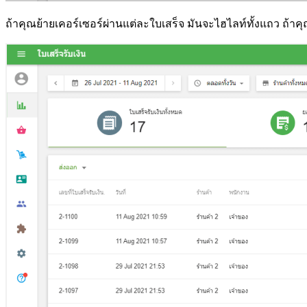
ถ้าคุณย้ายเคอร์เซอร์ผ่านแต่ละใบเสร็จ มันจะไฮไลท์ทั้งแถว ถ้