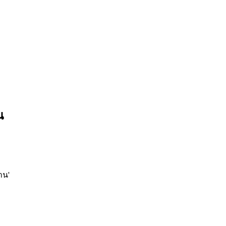
น
าน'