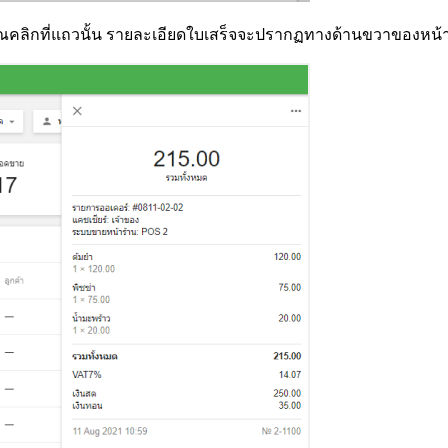
าคุณคลิกที่แถวนั้น รายละเอียดใบเสร็จจะปรากฏทางด้านขวาของหน้