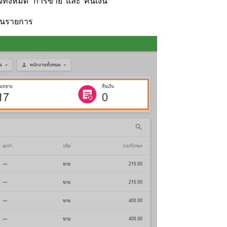
ทั้งหมด' 'การขาย' และ 'คืนเงิน'
งในรายการ