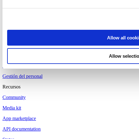
Pagos
Punto de Venta
Loyverse TPV
Dashboard
Allow all cook
Kitchen Display
Pantalla para Clientes
Allow selecti
Control de inventarios
Gestión del personal
Recursos
Community
Media kit
App marketplace
API documentation