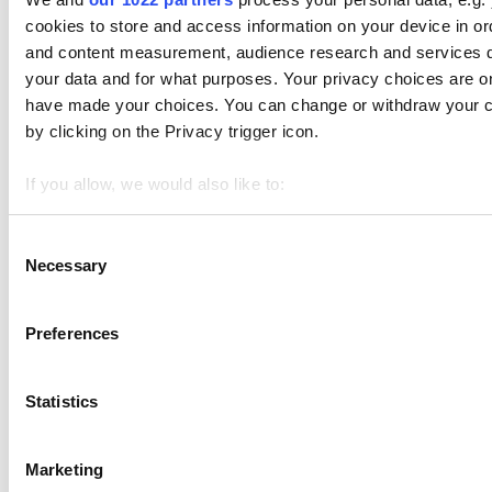
cookies to store and access information on your device in or
and content measurement, audience research and services 
your data and for what purposes. Your privacy choices are onl
Los temas
have made your choices. You can change or withdraw your c
Empezando
by clicking on the Privacy trigger icon.
Ventas
If you allow, we would also like to:
Artículos
Collect information about your geographical location 
Gestión de Inventarios
Identify your device by actively scanning it for specifi
Consent
Necessary
Selection
Find out more about how your personal data is processed an
Empleados
We use cookies to personalize content and ads, to provide soc
Preferences
We also share information about your use of our site with our
Clientes
who may combine it with other information that you’ve provid
Informes
Statistics
use of their services. You consent to the use of cookies by p
Ajustes
Hardware
Marketing