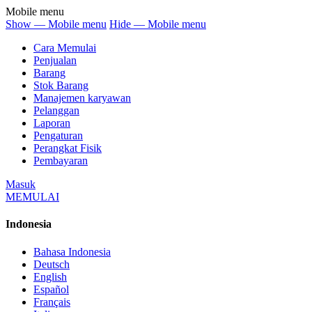
Mobile menu
Show — Mobile menu
Hide — Mobile menu
Cara Memulai
Penjualan
Barang
Stok Barang
Manajemen karyawan
Pelanggan
Laporan
Pengaturan
Perangkat Fisik
Pembayaran
Masuk
MEMULAI
Indonesia
Bahasa Indonesia
Deutsch
English
Español
Français