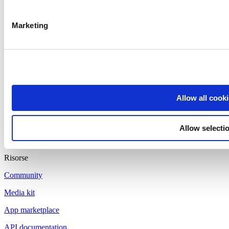
Hardware
Pagamenti
Marketing
Prodotti
Loyverse POS
Pannello di controllo
Kitchen Display
Allow all cook
Display Clienti
Gestione del Magazzino
Allow selecti
Gestione del Personale
Risorse
Community
Media kit
App marketplace
API documentation