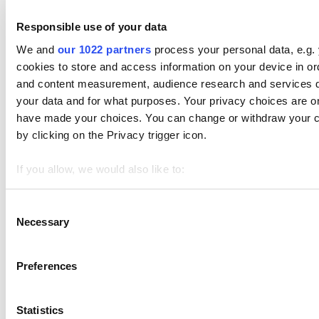
Responsible use of your data
We and
our 1022 partners
process your personal data, e.g.
cookies to store and access information on your device in or
Capitoli di aiuto
and content measurement, audience research and services 
your data and for what purposes. Your privacy choices are onl
Inizia
have made your choices. You can change or withdraw your c
Vendite
by clicking on the Privacy trigger icon.
Articoli
If you allow, we would also like to:
Gestione del Magazzino
Collect information about your geographical location 
Dipendenti
Identify your device by actively scanning it for specifi
Consent
Necessary
Selection
Find out more about how your personal data is processed an
Clienti
We use cookies to personalize content and ads, to provide soc
Preferences
I report
We also share information about your use of our site with our
who may combine it with other information that you’ve provid
Impostazioni
Statistics
use of their services. You consent to the use of cookies by p