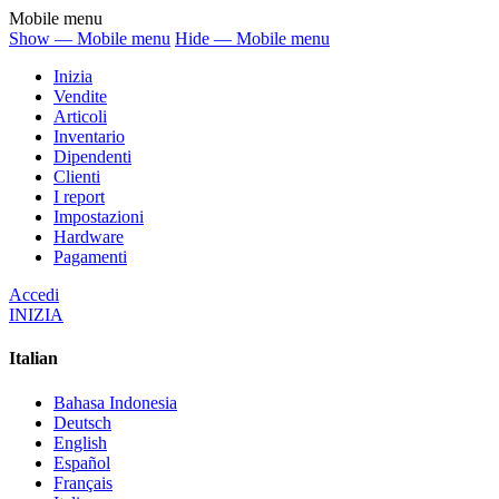
Mobile menu
Show — Mobile menu
Hide — Mobile menu
Inizia
Vendite
Articoli
Inventario
Dipendenti
Clienti
I report
Impostazioni
Hardware
Pagamenti
Accedi
INIZIA
Italian
Bahasa Indonesia
Deutsch
English
Español
Français