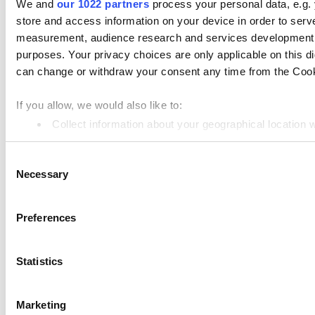
We and
our 1022 partners
process your personal data, e.g.
store and access information on your device in order to ser
대시보드
measurement, audience research and services development. 
Kitchen Display
purposes. Your privacy choices are only applicable on this 
can change or withdraw your consent any time from the Cookie
고객 디스플레이
고급 재고 관리
If you allow, we would also like to:
Collect information about your geographical location 
직원 관리
Identify your device by actively scanning it for specifi
도움 자료들
Consent
Find out more about how your personal data is processed an
Necessary
Selection
Community
We use cookies to personalize content and ads, to provide so
Media kit
share information about your use of our site with our social
Preferences
App marketplace
combine it with other information that you’ve provided to them
services. You consent to the use of cookies by pressing the 
API documentation
Statistics
Status
Marketing