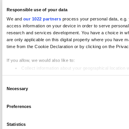
Terms of Use
Privacy Policy
Responsible use of your data
Cookie Policy
Data Processing Addendum
We and
our 1022 partners
process your personal data, e.g.
access information on your device in order to serve person
© 2026 Loyverse
research and services development. You have a choice in wh
are only applicable on this digital property where you have
time from the Cookie Declaration or by clicking on the Privacy
If you allow, we would also like to:
Collect information about your geographical location 
Identify your device by actively scanning it for specifi
Consent
Find out more about how your personal data is processed an
Necessary
Selection
We use cookies to personalize content and ads, to provide so
information about your use of our site with our social media,
Preferences
information that you’ve provided to them or that they’ve colle
cookies by pressing the "OK" button.
Statistics