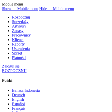
Mobile menu
Show — Mobile menu
Hide — Mobile menu
Rozpocznij
Sprzedaży
Artykuły
Zapasy
Pracownicy
Klienci
Raporty
Ustawienia
Sprzęt
Płatności
Zaloguj się
ROZPOCZNIJ
Polski
Bahasa Indonesia
Deutsch
English
Español
Français