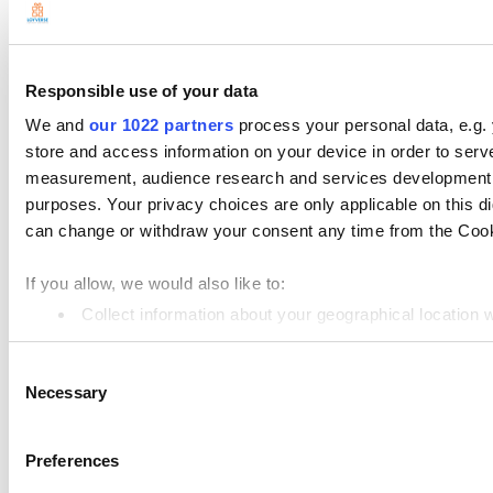
Оборудование
Платежи
Продукты
Responsible use of your data
Loyverse POS
We and
our 1022 partners
process your personal data, e.g.
store and access information on your device in order to ser
Dashboard
measurement, audience research and services development. 
Кухонный дисплей
purposes. Your privacy choices are only applicable on this 
can change or withdraw your consent any time from the Cookie
Дисплей покупателя
Складской учет
If you allow, we would also like to:
Управление сотрудниками
Collect information about your geographical location 
Identify your device by actively scanning it for specifi
Ресурсы
Consent
Find out more about how your personal data is processed an
Community
Necessary
Selection
Media kit
We use cookies to personalize content and ads, to provide so
share information about your use of our site with our social
App marketplace
Preferences
combine it with other information that you’ve provided to them