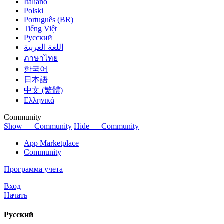
Italiano
Polski
Português (BR)
Tiếng Việt
Русский
اللغة العربية
ภาษาไทย
한국어
日本語
中文 (繁體)
Ελληνικά
Community
Show — Community
Hide — Community
App Marketplace
Community
Программа учета
Вход
Начать
Русский