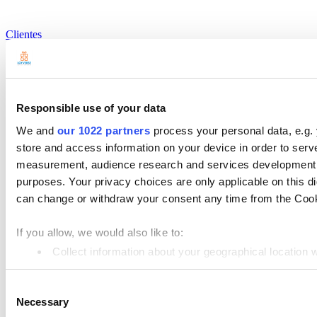
Clientes
Relatórios
Configurações
Hardware
Responsible use of your data
We and
our 1022 partners
process your personal data, e.g.
Pagamentos
store and access information on your device in order to ser
Produtos
measurement, audience research and services development. 
Loyverse PDV
purposes. Your privacy choices are only applicable on this 
can change or withdraw your consent any time from the Cookie
Dashboard
Sistema KDS
If you allow, we would also like to:
Customer Display
Collect information about your geographical location 
Identify your device by actively scanning it for specifi
Controle de Estoque
Consent
Find out more about how your personal data is processed an
Gestão de Funcionários
Necessary
Selection