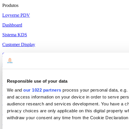
Produtos
Loyverse PDV
Dashboard
Sistema KDS
Customer Display
Controle de Estoque
Gestão de Funcionários
Recursos
Responsible use of your data
Community
We and
our 1022 partners
process your personal data, e.g.
Media kit
and access information on your device in order to serve pe
App marketplace
audience research and services development. You have a ch
privacy choices are only applicable on this digital propert
API documentation
withdraw your consent any time from the Cookie Declaration o
Status