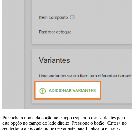
Preencha o nome da opção no campo esquerdo e as variantes para
esta opção no campo do lado direito. Pressione o botão <Enter> no
seu teclado após cada nome de variante para finalizar a entrada.