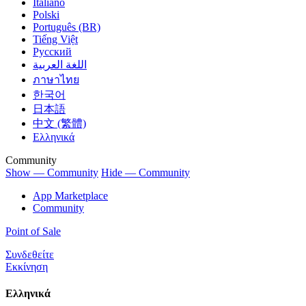
Italiano
Polski
Português (BR)
Tiếng Việt
Русский
اللغة العربية
ภาษาไทย
한국어
日本語
中文 (繁體)
Ελληνικά
Community
Show — Community
Hide — Community
App Marketplace
Community
Point of Sale
Συνδεθείτε
Εκκίνηση
Ελληνικά