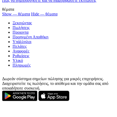
Πώς να δημιουργήσετε και να διαμορφώσετε εκπτώσεις
θέματα
Show — θέματα
Hide — θέματα
Ξεκινώντας
Πωλήσεις
Προιοντα
Προηγμένη Αποθήκη
Υπάλληλοι
Πελάτες
Αναφορές
Ρυθμίσεις
Υλικό
Πληρωμές
Δωρεάν σύστημα σημείων πώλησης για μικρές επιχειρήσεις.
Διαχειριστείτε τις πωλήσεις, το απόθεμα και την ομάδα σας από
οποιαδήποτε συσκευή.