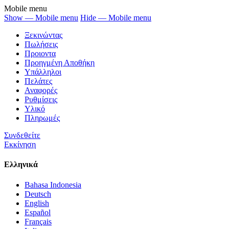
Mobile menu
Show — Mobile menu
Hide — Mobile menu
Ξεκινώντας
Πωλήσεις
Προιοντα
Προηγμένη Αποθήκη
Υπάλληλοι
Πελάτες
Αναφορές
Ρυθμίσεις
Υλικό
Πληρωμές
Συνδεθείτε
Εκκίνηση
Ελληνικά
Bahasa Indonesia
Deutsch
English
Español
Français