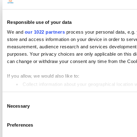
Ρυθμίσεις
Υλικό
Responsible use of your data
Πληρωμές
We and
our 1022 partners
process your personal data, e.g.
store and access information on your device in order to ser
Προϊόντα
measurement, audience research and services development. 
Loyverse POS
purposes. Your privacy choices are only applicable on this 
can change or withdraw your consent any time from the Cookie
Πἀνελ διαχείρισης
Kitchen Display
If you allow, we would also like to:
Οθόνη Πελατών
Collect information about your geographical location 
Identify your device by actively scanning it for specifi
Διαχείριση αποθεμάτων
Consent
Find out more about how your personal data is processed an
Διαχείριση υπαλλήλων
Necessary
Selection
πόροι
We use cookies to personalize content and ads, to provide so
share information about your use of our site with our social
Community
Preferences
combine it with other information that you’ve provided to them
Media kit
services. You consent to the use of cookies by pressing the 