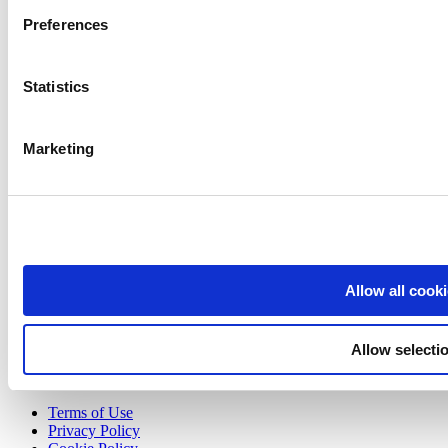
We use cookies to personalize content and ads, to provide soc
Preferences
Kitchen Display
We also share information about your use of our site with our
고객 디스플레이
who may combine it with other information that you’ve provid
Statistics
use of their services. You consent to the use of cookies by p
고급 재고 관리
직원 관리
Marketing
도움 자료들
Community
Media kit
App marketplace
Allow all cook
API documentation
Status
Allow selecti
Terms of Use
Privacy Policy