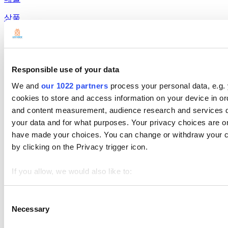
상품
고급 재고 관리
직원
Responsible use of your data
We and
our 1022 partners
process your personal data, e.g.
고객
cookies to store and access information on your device in or
and content measurement, audience research and services 
보고서
your data and for what purposes. Your privacy choices are onl
설정
have made your choices. You can change or withdraw your c
by clicking on the Privacy trigger icon.
하드웨어
결제
If you allow, we would also like to:
Collect information about your geographical location 
제품
Identify your device by actively scanning it for specifi
Consent
Loyverse 포스
Necessary
Selection
Find out more about how your personal data is processed an
대시보드