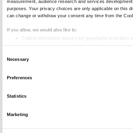
measurement, audience research and services development. 
Loyverse POS
purposes. Your privacy choices are only applicable on this 
can change or withdraw your consent any time from the Cookie
Dashboard
Kitchen Display
If you allow, we would also like to:
Collect information about your geographical location 
ระบบจอแสดงผลฝั่งลูกค้า
Identify your device by actively scanning it for specifi
การจัดการสินค้าคงคลัง
Consent
Find out more about how your personal data is processed an
Necessary
Selection
การจัดการพนักงาน
We use cookies to personalize content and ads, to provide so
share information about your use of our site with our social
ทรัพยากร
Preferences
combine it with other information that you’ve provided to them
Community
services. You consent to the use of cookies by pressing the 
Statistics
Media kit
App marketplace
Marketing
API documentation
Status