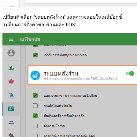
เปลี่ยนตัวเลือก 'ระบบหลังร้าน' และตรวจสอบในเมล์ฺบ๊อกซ์
‘เปลี่ยนการตั้งค่าของร้านและ POS’.