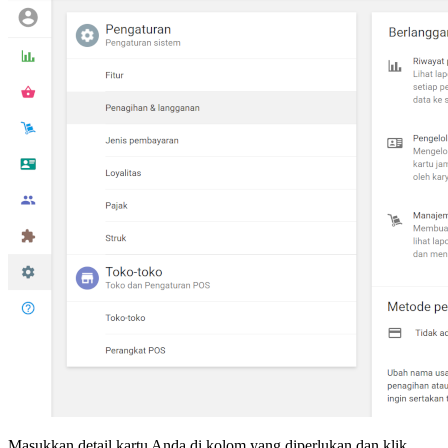
Masukkan detail kartu Anda di kolom yang diperlukan dan klik