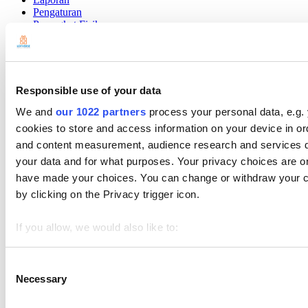
Pengaturan
Perangkat Fisik
Pembayaran
Sistem point-of-sale gratis untuk usaha kecil. Kelola penjualan,
inventaris, dan tim Anda dari perangkat apa pun.
Responsible use of your data
We and
our 1022 partners
process your personal data, e.g.
cookies to store and access information on your device in or
and content measurement, audience research and services 
your data and for what purposes. Your privacy choices are onl
have made your choices. You can change or withdraw your c
by clicking on the Privacy trigger icon.
If you allow, we would also like to:
Collect information about your geographical location 
Identify your device by actively scanning it for specifi
Consent
Necessary
Selection
Topik
Find out more about how your personal data is processed an
Cara Memulai