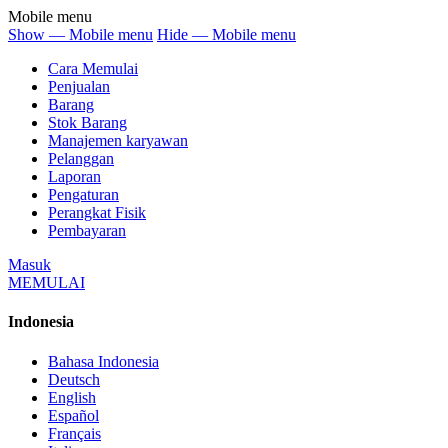
Mobile menu
Show — Mobile menu
Hide — Mobile menu
Cara Memulai
Penjualan
Barang
Stok Barang
Manajemen karyawan
Pelanggan
Laporan
Pengaturan
Perangkat Fisik
Pembayaran
Masuk
MEMULAI
Indonesia
Bahasa Indonesia
Deutsch
English
Español
Français